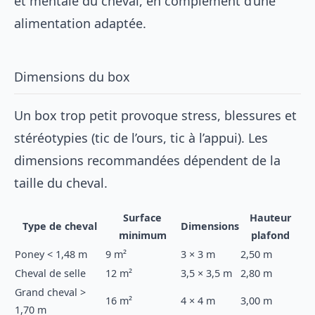
et mentale du cheval, en complément d’une
alimentation adaptée
.
Dimensions du box
Un box trop petit provoque stress, blessures et
stéréotypies (tic de l’ours, tic à l’appui). Les
dimensions recommandées dépendent de la
taille du cheval.
Surface
Hauteur
Type de cheval
Dimensions
minimum
plafond
Poney < 1,48 m
9 m²
3 × 3 m
2,50 m
Cheval de selle
12 m²
3,5 × 3,5 m
2,80 m
Grand cheval >
16 m²
4 × 4 m
3,00 m
1,70 m