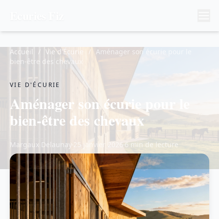
Ecuries Fiz
Accueil
/
Vie d'Écurie
/
Aménager son écurie pour le
bien-être des chevaux
VIE D'ÉCURIE
Aménager son écurie pour le
bien-être des chevaux
Margaux Delaunay
25 janvier 2026
6 min de lecture