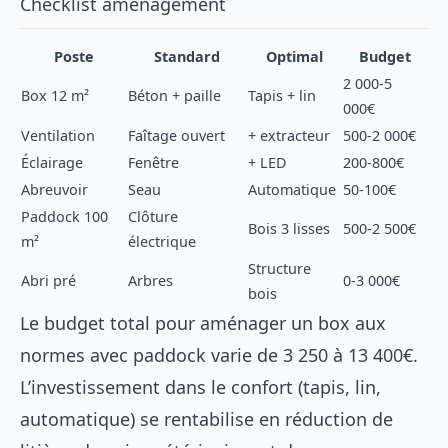
Checklist aménagement
Poste
Standard
Optimal
Budget
2 000-5
Box 12 m²
Béton + paille
Tapis + lin
000€
Ventilation
Faîtage ouvert
+ extracteur
500-2 000€
Éclairage
Fenêtre
+ LED
200-800€
Abreuvoir
Seau
Automatique
50-100€
Paddock 100
Clôture
Bois 3 lisses
500-2 500€
m²
électrique
Structure
Abri pré
Arbres
0-3 000€
bois
Le budget total pour aménager un box aux
normes avec paddock varie de 3 250 à 13 400€.
L’investissement dans le confort (tapis, lin,
automatique) se rentabilise en réduction de