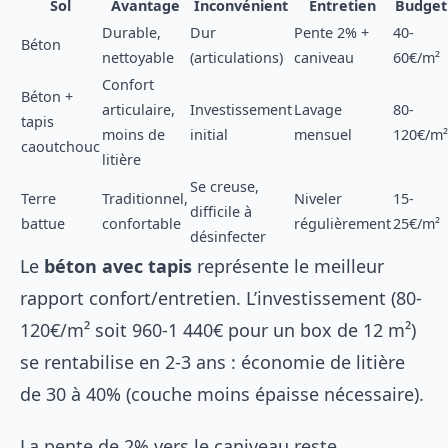
Sol
Avantage
Inconvénient
Entretien
Budget
Durable,
Dur
Pente 2% +
40-
Béton
nettoyable
(articulations)
caniveau
60€/m²
Confort
Béton +
articulaire,
Investissement
Lavage
80-
tapis
moins de
initial
mensuel
120€/m²
caoutchouc
litière
Se creuse,
Terre
Traditionnel,
Niveler
15-
difficile à
battue
confortable
régulièrement
25€/m²
désinfecter
Le
béton avec tapis
représente le meilleur
rapport confort/entretien. L’investissement (80-
120€/m² soit 960-1 440€ pour un box de 12 m²)
se rentabilise en 2-3 ans : économie de litière
de 30 à 40% (couche moins épaisse nécessaire).
La pente de 2% vers le caniveau reste