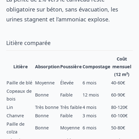
obligatoire sur béton, sans évacuation, les
urines stagnent et l’ammoniac explose.
Litière comparée
Coût
Litière
Absorption
Poussière
Compostage
mensuel
(12 m²)
Paille de blé
Moyenne
Élevée
6 mois
40-60€
Copeaux de
Bonne
Faible
12 mois
60-90€
bois
Lin
Très bonne
Très faible
4 mois
80-120€
Chanvre
Bonne
Faible
3 mois
60-100€
Paille de
Bonne
Moyenne
6 mois
50-80€
colza