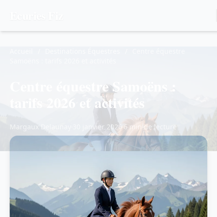
Ecuries Fiz
Accueil
/
Destinations Équestres
/
Centre équestre
Samoëns : tarifs 2026 et activités
Centre équestre Samoëns :
tarifs 2026 et activités
Margaux Delaunay
30 janvier 2026
6 min de lecture