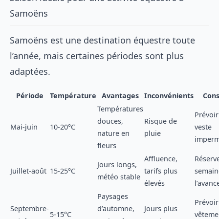
Samoëns
Samoëns est une destination équestre toute
l’année, mais certaines périodes sont plus
adaptées.
Période
Température
Avantages
Inconvénients
Cons
Températures
Prévoi
douces,
Risque de
Mai-juin
10-20°C
veste
nature en
pluie
imperm
fleurs
Affluence,
Réserve
Jours longs,
Juillet-août
15-25°C
tarifs plus
semain
météo stable
élevés
l’avanc
Paysages
Prévoir
Septembre-
d’automne,
Jours plus
5-15°C
vêteme