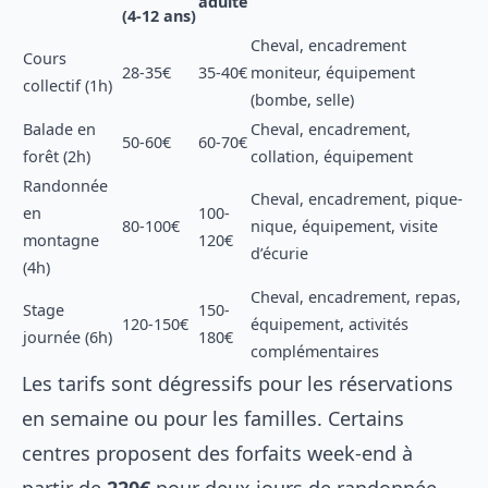
adulte
(4-12 ans)
Cheval, encadrement
Cours
28-35€
35-40€
moniteur, équipement
collectif (1h)
(bombe, selle)
Balade en
Cheval, encadrement,
50-60€
60-70€
forêt (2h)
collation, équipement
Randonnée
Cheval, encadrement, pique-
en
100-
80-100€
nique, équipement, visite
montagne
120€
d’écurie
(4h)
Cheval, encadrement, repas,
Stage
150-
120-150€
équipement, activités
journée (6h)
180€
complémentaires
Les tarifs sont dégressifs pour les réservations
en semaine ou pour les familles. Certains
centres proposent des forfaits week-end à
partir de
220€
pour deux jours de randonnée.