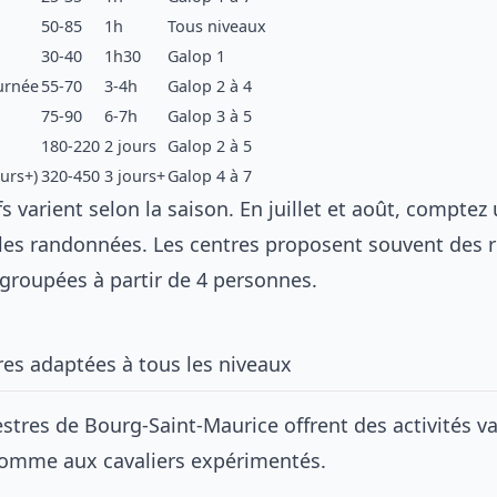
50-85
1h
Tous niveaux
30-40
1h30
Galop 1
urnée
55-70
3-4h
Galop 2 à 4
75-90
6-7h
Galop 3 à 5
180-220
2 jours
Galop 2 à 5
ours+)
320-450
3 jours+
Galop 4 à 7
ifs varient selon la saison. En juillet et août, compte
 les randonnées. Les centres proposent souvent des 
 groupées à partir de 4 personnes.
res adaptées à tous les niveaux
stres de Bourg-Saint-Maurice offrent des activités v
omme aux cavaliers expérimentés.