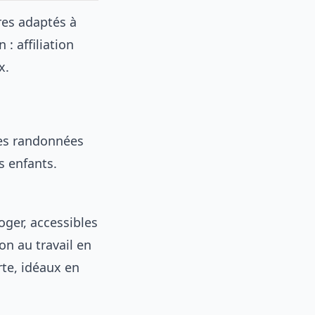
res adaptés à
 : affiliation
x.
 des randonnées
s enfants.
oger, accessibles
on au travail en
rte, idéaux en