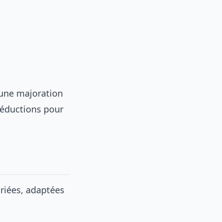
z une majoration
réductions pour
ariées, adaptées