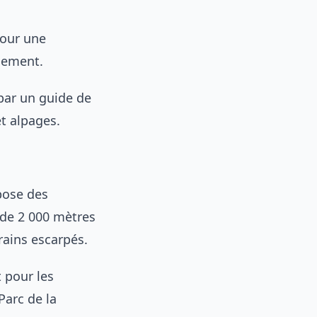
pour une
gement.
par un guide de
t alpages.
pose des
de 2 000 mètres
rains escarpés.
t pour les
Parc de la