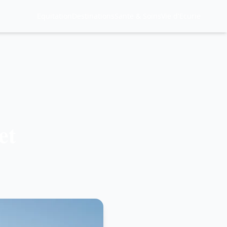
Equitation
Destinations
Sante & Soins
Vie d'Ecurie
-
et