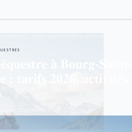
ons Équestres
/
Centre équestre à Bourg-Saint-Maurice : tarifs …
QUESTRES
équestre à Bourg-Saint
 : tarifs 2026, activités 
s
5 janvier 2026
6 min de lecture