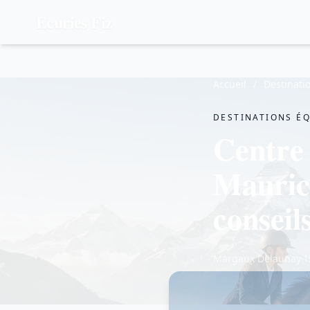
Ecuries Fiz
Accueil
/
Destinati
DESTINATIONS É
Centre 
Maurice
conseil
Margaux Delaunay
1